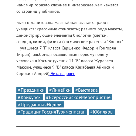
нам: мир гораздо сложнее и интереснее, чем кажется
со страниц учебников.
Была организована масштабная выставка работ
учащихся: красочные стенгазеты; разного рода макеты,
демонстрирующие элементы биологии (клетки,
сердца), химии, физики (космические ракеты и "Восток"
– учащиеся 7 "Г" класса Сершенко Федор и Григорян
Тигран); альбомы, посвященные первому полету
человека в Космос (ученик 11 "Б" класса Журавлев
Максим, учащиеся 9 "В" класса Какабаева Айниса и
Сорокин Андрей)
Читать далее
#Праздники
#Линейки
#Выставка
#Конкурсы
#ВсероссийскоеМероприятие
#ПредметнаяНеделя
#ТрадицииРоссияТуркменистан
#Юбиляры