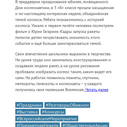
В преддверии празднования юбилея, посвященного
Дню космонавтики, в 3 «Б» классе прошла насыщенная
и по-настоящему интересная неделя, объединённая
темой космоса. Ребята познакомились с историей
космоса. Узнали о первом полёте человека посмотрели
фильм о Юрии Гагарине. Кадры запуска ракеты
помогли детям почувствовать значимость этого
события и ещё больше заинтересоваться темой.
Свои впечатления школьники выразили в творчестве.
На уроке труда они занимались конструированием и
создавали модели ракет, а на уроке рисования
пробовали изобразить космос таким, каким видят его
сами. На работах появились планеты, спутники,
метеориты, телескопы и космонавты – у каждого
получилась своя маленькая Вселенная.
Читать далее
#Праздники
#РазговорыОВажном
#Выставка
#Конкурсы
#ВсероссийскоеМероприятие
#ПредметнаяНеделя
#ОбщественныеАкции