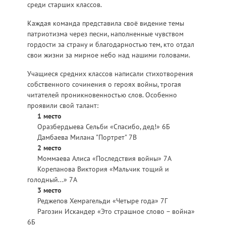
среди старших классов.
Каждая команда представила своё видение темы
патриотизма через песни, наполненные чувством
гордости за страну и благодарностью тем, кто отдал
свои жизни за мирное небо над нашими головами.
Учащиеся средних классов написали стихотворения
собственного сочинения о героях войны, трогая
читателей проникновенностью слов. Особенно
проявили свой талант:
1 место
Оразбердыева Сельби «Спасибо, дед!» 6Б
Дамбаева Милана "Портрет" 7В
2 место
Моммаева Алиса «Последствия войны» 7А
Корепанова Виктория «Мальчик тощий и
голодный...» 7А
3 место
Реджепов Хемрагельди «Четыре года» 7Г
Рагозин Искандер «Это страшное слово – война»
6Б