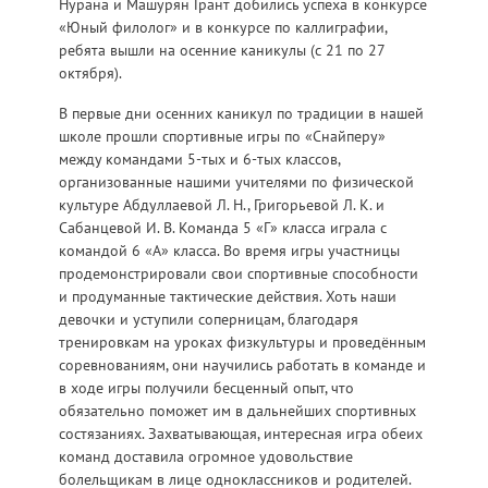
Нурана и Машурян Грант добились успеха в конкурсе
«Юный филолог» и в конкурсе по каллиграфии,
ребята вышли на осенние каникулы (с 21 по 27
октября).
В первые дни осенних каникул по традиции в нашей
школе прошли спортивные игры по «Снайперу»
между командами 5-тых и 6-тых классов,
организованные нашими учителями по физической
культуре Абдуллаевой Л. Н., Григорьевой Л. К. и
Сабанцевой И. В. Команда 5 «Г» класса играла с
командой 6 «А» класса. Во время игры участницы
продемонстрировали свои спортивные способности
и продуманные тактические действия. Хоть наши
девочки и уступили соперницам, благодаря
тренировкам на уроках физкультуры и проведённым
соревнованиям, они научились работать в команде и
в ходе игры получили бесценный опыт, что
обязательно поможет им в дальнейших спортивных
состязаниях. Захватывающая, интересная игра обеих
команд доставила огромное удовольствие
болельщикам в лице одноклассников и родителей.