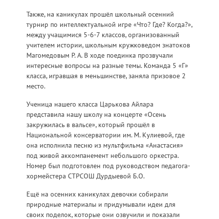
Также, на каникулах прошёл школьный осенний
турнир по интеллектуальной игре «Что? Где? Когда?»,
между учащимися 5-6-7 классов, организованный
учителем истории, школьным кружковедом знатоков
Магомедовым Р. А. В ходе поединка прозвучали
интересные вопросы на разные темы. Команда 5 «Г»
класса, игравшая в меньшинстве, заняла призовое 2
место.
Ученица нашего класса Царькова Айлара
представила нашу школу на концерте «Осень
закружилась в вальсе», который прошёл в
Национальной консерватории им. М. Кулиевой, где
она исполнила песню из мультфильма «Анастасия»
под живой аккомпанемент небольшого оркестра.
Номер был подготовлен под руководством педагога-
хормейстера СТРСОШ Дурдыевой Б.О.
Ещё на осенних каникулах девочки собирали
природные материалы и придумывали идеи для
своих поделок, которые они озвучили и показали