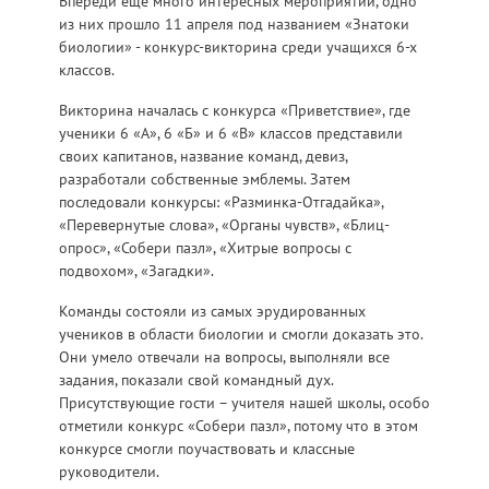
Впереди еще много интересных мероприятий, одно
из них прошло 11 апреля под названием «Знатоки
биологии» - конкурс-викторина среди учащихся 6-х
классов.
Викторина началась с конкурса «Приветствие», где
ученики 6 «А», 6 «Б» и 6 «В» классов представили
своих капитанов, название команд, девиз,
разработали собственные эмблемы. Затем
последовали конкурсы: «Разминка-Отгадайка»,
«Перевернутые слова», «Органы чувств», «Блиц-
опрос», «Собери пазл», «Хитрые вопросы с
подвохом», «Загадки».
Команды состояли из самых эрудированных
учеников в области биологии и смогли доказать это.
Они умело отвечали на вопросы, выполняли все
задания, показали свой командный дух.
Присутствующие гости – учителя нашей школы, особо
отметили конкурс «Собери пазл», потому что в этом
конкурсе смогли поучаствовать и классные
руководители.