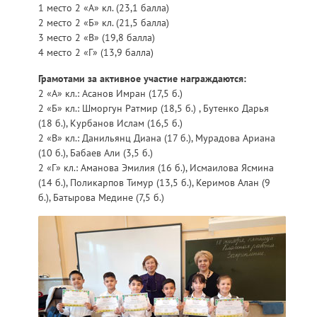
1 место 2 «А» кл. (23,1 балла)
2 место 2 «Б» кл. (21,5 балла)
3 место 2 «В» (19,8 балла)
4 место 2 «Г» (13,9 балла)
Грамотами за активное участие награждаются:
2 «А» кл.: Асанов Имран (17,5 б.)
2 «Б» кл.: Шморгун Ратмир (18,5 б.) , Бутенко Дарья
(18 б.), Курбанов Ислам (16,5 б.)
2 «В» кл.: Данильянц Диана (17 б.), Мурадова Ариана
(10 б.), Бабаев Али (3,5 б.)
2 «Г» кл.: Аманова Эмилия (16 б.), Исмаилова Ясмина
(14 б.), Поликарпов Тимур (13,5 б.), Керимов Алан (9
б.), Батырова Медине (7,5 б.)