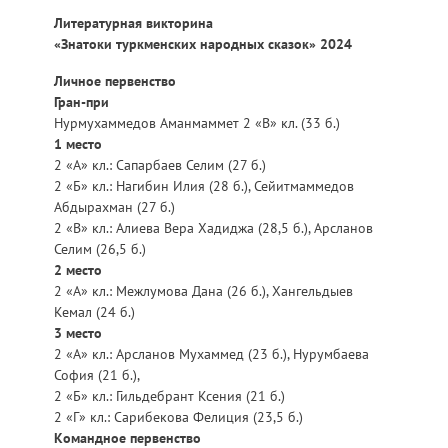
Литературная викторина
«Знатоки туркменских народных сказок» 2024
Личное первенство
Гран-при
Нурмухаммедов Аманмаммет 2 «В» кл. (33 б.)
1 место
2 «А» кл.: Сапарбаев Селим (27 б.)
2 «Б» кл.: Нагибин Илия (28 б.), Сейитмаммедов
Абдырахман (27 б.)
2 «В» кл.: Алиева Вера Хадиджа (28,5 б.), Арсланов
Селим (26,5 б.)
2 место
2 «А» кл.: Межлумова Дана (26 б.), Хангельдыев
Кемал (24 б.)
3 место
2 «А» кл.: Арсланов Мухаммед (23 б.), Нурумбаева
София (21 б.),
2 «Б» кл.: Гильдебрант Ксения (21 б.)
2 «Г» кл.: Сарибекова Фелиция (23,5 б.)
Командное первенство