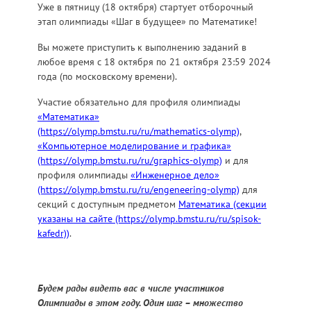
Уже в пятницу (18 октября) стартует отборочный
этап олимпиады «Шаг в будущее» по Математике!
Вы можете приступить к выполнению заданий в
любое время с 18 октября по 21 октября 23:59 2024
года (по московскому времени).
Участие обязательно для профиля олимпиады
«Математика»
(https://olymp.bmstu.ru/ru/mathematics-olymp)
,
«Компьютерное моделирование и графика»
(https://olymp.bmstu.ru/ru/graphics-olymp)
и для
профиля олимпиады
«Инженерное дело»
(https://olymp.bmstu.ru/ru/engeneering-olymp)
для
секций с доступным предметом
Математика (секции
указаны на сайте (https://olymp.bmstu.ru/ru/spisok-
kafedr))
.
Будем рады видеть вас в числе участников
Олимпиады в этом году. Один шаг – множество