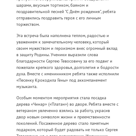
шарами, вкусным тортиком, баяном и
поздравительной песней "С Днём рождения", ребята
отправились поздравить героя с его личным
торжеством.
Эта встреча была наполнена теплом, радостью и
уважением к замечательному человеку, который
своим мужеством и героизмом внес огромный вклад
в защиту Родины. Ученики выразили слова
благодарности Сергею Тевосовичу за его подвиг и
пожелали крепкого здоровья, долголетия и бодрости
духа. Вместе с именинником ребята также исполнили
«Песенку Крокодила Гены» под аккомпанемент
музыканта.
Особым моментом мероприятия стала посадка
дерева «Чинар» («Платан») во дворе. Ребята вместе с
ветераном увлеченно взялись за работу, украсив
двор новым символом жизни и преемственности
поколений. Посаженное дерево стало памятным
подарком, который будет радовать не только Сергея
Тевосовича, но и всех окружающих. Именинник