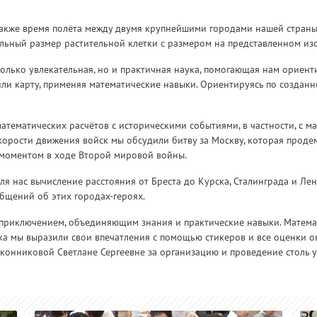
а также время полёта между двумя крупнейшими городами нашей стран
льный размер растительной клетки с размером на представленном из
только увлекательная, но и практичная наука, помогающая нам ориенти
или карту, применяя математические навыки. Ориентируясь по созданн
тематических расчётов с историческими событиями, в частности, с ма
корости движения войск мы обсудили битву за Москву, которая проде
 моментом в ходе Второй мировой войны.
 нас вычисление расстояния от Бреста до Курска, Сталинграда и Ле
бщений об этих городах-героях.
 приключением, объединяющим знания и практические навыки. Матема
ка мы выразили свои впечатления с помощью стикеров и все оценки о
онниковой Светлане Сергеевне за организацию и проведение столь у