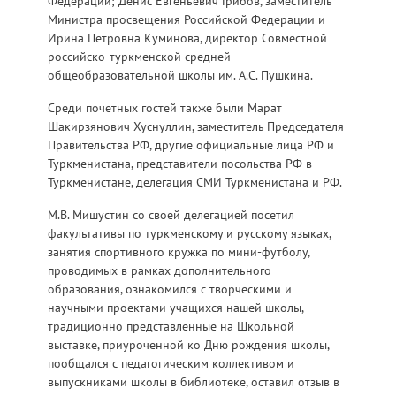
Федерации; Денис Евгеньевич Грибов, заместитель
Министра просвещения Российской Федерации и
Ирина Петровна Куминова, директор Совместной
российско-туркменской средней
общеобразовательной школы им. А.С. Пушкина.
Среди почетных гостей также были Марат
Шакирзянович Хуснуллин, заместитель Председателя
Правительства РФ, другие официальные лица РФ и
Туркменистана, представители посольства РФ в
Туркменистане, делегация СМИ Туркменистана и РФ.
М.В. Мишустин со своей делегацией посетил
факультативы по туркменскому и русскому языках,
занятия спортивного кружка по мини-футболу,
проводимых в рамках дополнительного
образования, ознакомился с творческими и
научными проектами учащихся нашей школы,
традиционно представленные на Школьной
выставке, приуроченной ко Дню рождения школы,
пообщался с педагогическим коллективом и
выпускниками школы в библиотеке, оставил отзыв в