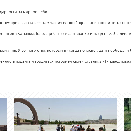
одарности за мирное небо.
мемориала, оставляя там частичку своей признательности тем, кто не
итой «Катюши». Голоса ребят звучали звонко и искренне. Эта легенда
лчания. У вечного огня, который никогда не гаснет, дети пообещали б
нность подвига и гордиться историей своей страны. 2 «Г» класс показ