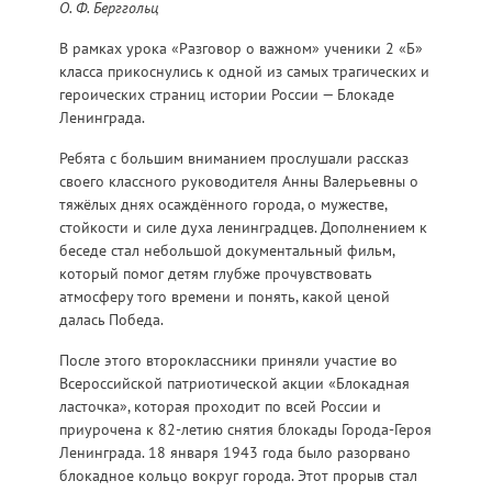
О. Ф. Берггольц
В рамках урока «Разговор о важном» ученики 2 «Б»
класса прикоснулись к одной из самых трагических и
героических страниц истории России — Блокаде
Ленинграда.
Ребята с большим вниманием прослушали рассказ
своего классного руководителя Анны Валерьевны о
тяжёлых днях осаждённого города, о мужестве,
стойкости и силе духа ленинградцев. Дополнением к
беседе стал небольшой документальный фильм,
который помог детям глубже прочувствовать
атмосферу того времени и понять, какой ценой
далась Победа.
После этого второклассники приняли участие во
Всероссийской патриотической акции «Блокадная
ласточка», которая проходит по всей России и
приурочена к 82-летию снятия блокады Города-Героя
Ленинграда. 18 января 1943 года было разорвано
блокадное кольцо вокруг города. Этот прорыв стал