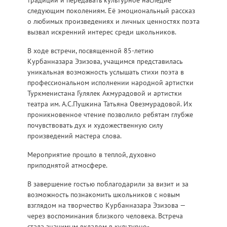
следующим поколениям. Её эмоциональный рассказ
о любимых произведениях и личных ценностях поэта
вызвал искренний интерес среди школьников.
В ходе встречи, посвященной 85-летию
Курбанназара Эзизова, учащимся представилась
уникальная возможность услышать стихи поэта в
профессиональном исполнении народной артистки
Туркменистана Гулялек Акмурадовой и артистки
театра им. А.С.Пушкина Татьяна Овезмурадовой. Их
проникновенное чтение позволило ребятам глубже
почувствовать дух и художественную силу
произведений мастера слова.
Мероприятие прошло в теплой, духовно
приподнятой атмосфере.
В завершение гостью поблагодарили за визит и за
возможность познакомить школьников с новым
взглядом на творчество Курбанназара Эзизова —
через воспоминания близкого человека. Встреча
стала значимым вкладом в культурно-