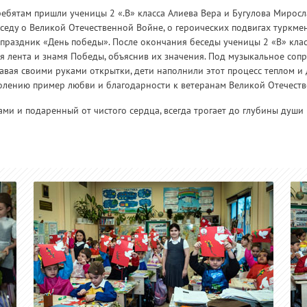
к ребятам пришли ученицы 2 «.В» класса Алиева Вера и Бугулова Мирос
седу о Великой Отечественной Войне, о героических подвигах туркмен
 праздник «День победы». После окончания беседы ученицы 2 «В» кла
ская лента и знамя Победы, объяснив их значения. Под музыкальное со
давая своими руками открытки, дети наполнили этот процесс теплом и
колению пример любви и благодарности к ветеранам Великой Отечест
ми и подаренный от чистого сердца, всегда трогает до глубины души 