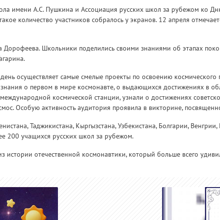
ола имени А.С. Пушкина и Ассоциация русских школ за рубежом ко Дню
 такое количество участников собралось у экранов. 12 апреля отмеча
а Дорофеева. Школьники поделились своими знаниями об этапах поко
агарина.
й день осуществляет самые смелые проекты по освоению космического п
знания о первом в мире космонавте, о выдающихся достижениях в об
 международной космической станции, узнали о достижениях советск
мос. Особую активность аудитория проявила в викторине, посвященной
истана, Таджикистана, Кыргызстана, Узбекистана, Болгарии, Венгрии, К
е 200 учащихся русских школ за рубежом.
из истории отечественной космонавтики, который больше всего удиви