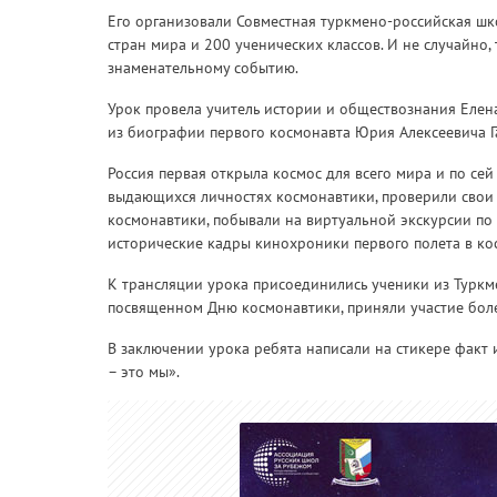
Его организовали Совместная туркмено-российская шк
стран мира и 200 ученических классов. И не случайно,
знаменательному событию.
Урок провела учитель истории и обществознания Елен
из биографии первого космонавта Юрия Алексеевича Г
Россия первая открыла космос для всего мира и по се
выдающихся личностях космонавтики, проверили свои 
космонавтики, побывали на виртуальной экскурсии по
исторические кадры кинохроники первого полета в кос
К трансляции урока присоединились ученики из Туркмен
посвященном Дню космонавтики, приняли участие боле
В заключении урока ребята написали на стикере факт 
– это мы».