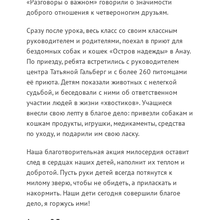
«Разговоры о важном» говорили о значимости
доброго отношения к четвероногим друзьям.
Сразу после урока, весь класс со своим классным
руководителем и родителями, поехал в приют для
бездомных собак и кошек «Остров надежды» в Анау.
По приезду, ребята встретились с руководителем
центра Татьяной Гальберг и с более 260 питомцами
её приюта. Детям показали животных с нелегкой
судьбой, и беседовали с ними об ответственном
участии людей в жизни «хвостиков». Учащиеся
внесли свою лепту в благое дело: привезли собакам и
кошкам продукты, игрушки, медикаменты, средства
по уходу, и подарили им свою ласку.
Наша благотворительная акция милосердия оставит
след в сердцах наших детей, наполнит их теплом и
добротой. Пусть руки детей всегда потянутся к
милому зверю, чтобы не обидеть, а приласкать и
накормить. Наши дети сегодня совершили благое
дело, я горжусь ими!