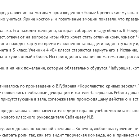
е представление по мотивам произведения «Новые бременские музыкан
но учиться. Яркие костюмы и позитивные эмоции показали, что праздн
шка. Его находит женщина, которая собирает в саду яблоки. В Нохуре
ст, отвечают на вопросы игры «Кто хочет стать отличником», узнают Че
 они находят карту во время исполнения танца, дети видят эту карту и
ета в 5 класс. Ученики 4 «Б» класса стараются вернуть его в Испанию,
ьно купив онлайн билет. Им пригодились знания по математике, рассчи
ми, а на них пожелания, которые обязательно сбудутся. Чебурашка, ко
рачивалось по произведению В.Губарева «Королевство кривых зеркал». 
е появлялись необычные декорации и жители Зазеркалья. Ребята доказа
 присутствующие в зале, сопереживали происходящему действию и вст
 предоставила слово заместителю директора по учебно-воспитательно
 нового классного руководителя Сабанцеву И.В.
олучился довольно хороший спектакль. Конечно, любое выступление н
 сыграть роли так, как это видит творческая команда, но и привнести 