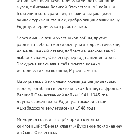
основными военно-историческими экспозициями
музея, с битвами Великой Отечественной войны и
Геоктепинского сражения, узнали о выдающихся
воинах-туркменистанцах, храбро защищавших нашу
Родину, о героической работе тыла.
Через личные вещи участников войны, другие
раритеты ребята смогли окунуться в драматический,
но не лишённый отваги, доблести и нескончаемой
любви к своему Отечеству, период нашей истории.
Экскурсия включала в себя осмотр военно-
исторических экспозиций, Музея памяти.
Мемориальный комплекс посвящен национальным
героям, погибшим в Геоктепинской битве, на фронтах
Великой Отечественной войны 1941-1945 гг. и
других сражениях за Родину, а также жертвам
Ашхабадского землетрясения 1948 года.
Мемориал состоит из трёх архитектурных
композиций: «Вечная слава», «Духовное поклонение»
и «Сыны Отечества».